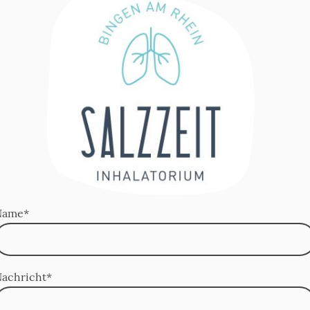
Name
*
achricht
*