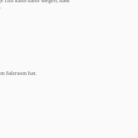
ge Luft kann dafür sorgen, dass
.
 im Salzraum hat.