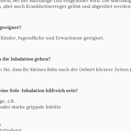
form, bei der salzhaltige Luft eingeatmet wird. Die solehalti
, aber auch Krankheitserreger gelöst und abgetötet werden
 geeignet?
s, Kinder, Jugendliche und Erwachsene geeignet.
 die Inhalation gehen?
en Sie, dass Ihr kleines Baby nach der Geburt kürzere Zeiten
ne Sole-Inhalation hilfreich sein?
e, z.B.
oder starke grippale Infekte
s
ntzündung